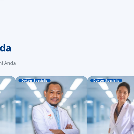
ada
ni Anda
ter Spesialis
Dokter Spesialis
. Hadi Sudrajad, Sp.THT-KL
dr. Ida Nugrahani, Sp.M