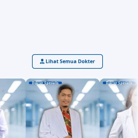
Lihat Semua Dokter
Dokter Spesialis
Dokter Spesialis
dr. Indrayana Sunarso,
dr. Joice Gunawan Putri,