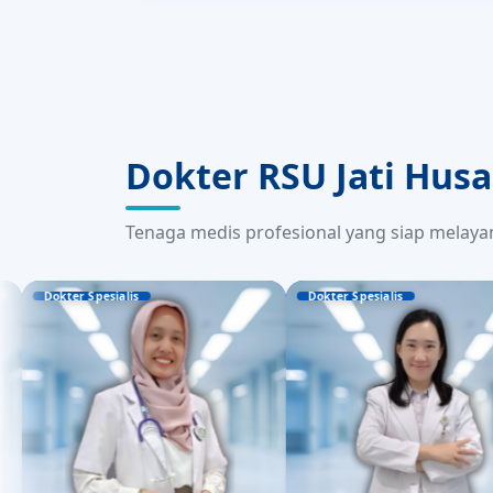
Dokter RSU Jati Hus
Tenaga medis profesional yang siap melaya
esialis
Dokter Spesialis
Dok
luh Candrasari, Sp.N
dr. Go Linda Sugiarto,
dr