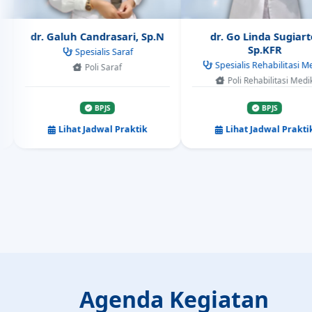
Sp.KFR
Spesialis Saraf
Spesialis Rehabilitasi Medik
Poli Saraf
Poli Rehabilitasi Medik
BPJS
BPJS
ihat Jadwal Praktik
Lihat Jadwal Praktik
Agenda Kegiatan
Kegiatan & acara mendatang dari RSU Jati 