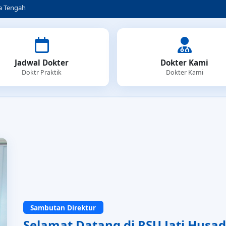
Jadwal Dokter
Dokter Kami
Doktr Praktik
Dokter Kami
Sambutan Direktur
Selamat Datang di RSU Jati Husa
Assalamualaikum Warohmatullahi Wabarokatuh