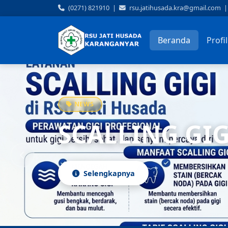
(0271) 821910
|
rsu.jatihusada.kra@gmail.com
Beranda
Profi
NEWS
(0271) 821910
24 Jam / 7 Hari
Karanganyar, Jaw