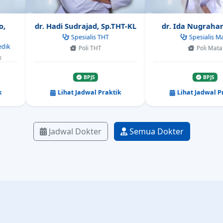
Spesialis THT
Spesialis Mata
Poli THT
Poli Mata
BPJS
BPJS
Lihat Jadwal Praktik
Lihat Jadwal Praktik
Jadwal Dokter
Semua Dokter
Husada