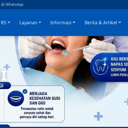
|
WhatsApp
l RS
Layanan
Informasi
Berita & Artikel
a Tengah